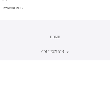
Devamını Oku »
HOME
COLLECTION
ABOUT US
BLOG
CONTACT US