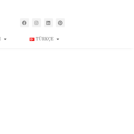
M
TÜRKÇE