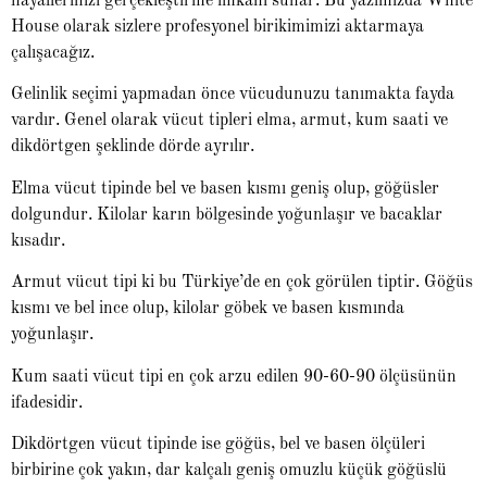
hayallerinizi gerçekleştirme imkânı sunar. Bu yazımızda White
House olarak sizlere profesyonel birikimimizi aktarmaya
çalışacağız.
Gelinlik seçimi yapmadan önce vücudunuzu tanımakta fayda
vardır. Genel olarak vücut tipleri elma, armut, kum saati ve
dikdörtgen şeklinde dörde ayrılır.
Elma vücut tipinde bel ve basen kısmı geniş olup, göğüsler
dolgundur. Kilolar karın bölgesinde yoğunlaşır ve bacaklar
kısadır.
Armut vücut tipi ki bu Türkiye’de en çok görülen tiptir. Göğüs
kısmı ve bel ince olup, kilolar göbek ve basen kısmında
yoğunlaşır.
Kum saati vücut tipi en çok arzu edilen 90-60-90 ölçüsünün
ifadesidir.
Dikdörtgen vücut tipinde ise göğüs, bel ve basen ölçüleri
birbirine çok yakın, dar kalçalı geniş omuzlu küçük göğüslü