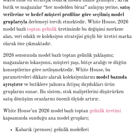
sektöründe en stratejik tedarik modeli haline gelmiştir. Artık
butik ve mağazalar “her modelden biraz” anlayışı yerine,
satış
verilerine ve hedef müşteri profiline göre seçilmiş model
gruplarıyla
ilerlemeyi tercih etmektedir. White House, 2026
model bazlı
toptan gelinlik
üretiminde bu değişimi merkeze
alan, veri odaklı ve koleksiyon stratejisi güçlü bir üretici marka
olarak öne çıkmaktadır.
2026 sezonunda model bazlı toptan gelinlik yaklaşımı;
mağazaların lokasyonu, müşteri yaşı, bütçe aralığı ve düğün
konseptlerine göre netleşmektedir. White House, bu
parametreleri dikkate alarak koleksiyonlarını
model bazında
ayrıştırır
ve butiklere yalnızca ihtiyaç duydukları ürün
gruplarını sunar. Bu sistem, stok maliyetlerini düşürürken
satış dönüşüm oranlarını önemli ölçüde artırır.
White House’un 2026 model bazlı toptan
gelinlik üretimi
kapsamında sunduğu ana model grupları;
Kabarık (prenses) gelinlik modelleri