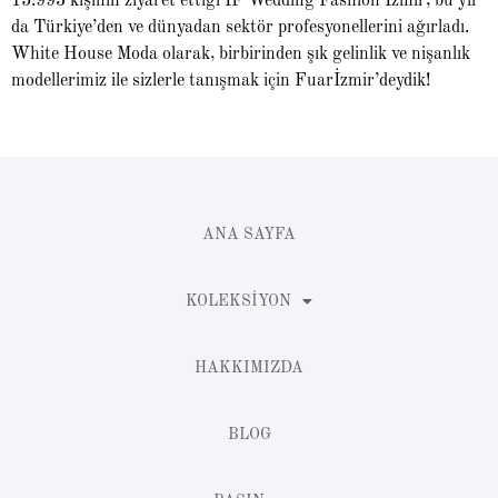
15.993 kişinin ziyaret ettiği IF Wedding Fashion İzmir, bu yıl
da Türkiye’den ve dünyadan sektör profesyonellerini ağırladı.
White House Moda olarak, birbirinden şık gelinlik ve nişanlık
modellerimiz ile sizlerle tanışmak için Fuarİzmir’deydik!
ANA SAYFA
KOLEKSIYON
HAKKIMIZDA
BLOG