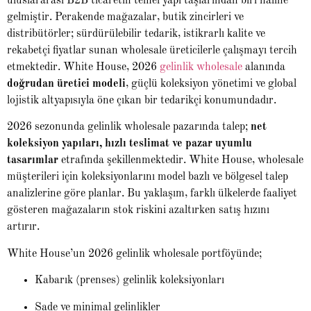
uluslararası B2B ticaretin temel yapı taşlarından biri haline
gelmiştir. Perakende mağazalar, butik zincirleri ve
distribütörler; sürdürülebilir tedarik, istikrarlı kalite ve
rekabetçi fiyatlar sunan wholesale üreticilerle çalışmayı tercih
etmektedir. White House, 2026
gelinlik wholesale
alanında
doğrudan üretici modeli
, güçlü koleksiyon yönetimi ve global
lojistik altyapısıyla öne çıkan bir tedarikçi konumundadır.
2026 sezonunda gelinlik wholesale pazarında talep;
net
koleksiyon yapıları, hızlı teslimat ve pazar uyumlu
tasarımlar
etrafında şekillenmektedir. White House, wholesale
müşterileri için koleksiyonlarını model bazlı ve bölgesel talep
analizlerine göre planlar. Bu yaklaşım, farklı ülkelerde faaliyet
gösteren mağazaların stok riskini azaltırken satış hızını
artırır.
White House’un 2026 gelinlik wholesale portföyünde;
Kabarık (prenses) gelinlik koleksiyonları
Sade ve minimal gelinlikler