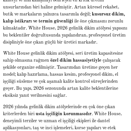
kaliteyi ve markalaşmayı belirleyen en kritik üretim
unsurlarından biri haline gelmiştir. Artan küresel rekabet,
butik ve markaların yalnızca tasarımla değil;
kusursuz dikim,
kalıp istikrarı ve termin güvenliği
ile öne çıkmasını zorunlu
kılmaktadır. White House, 2026 gelinlik dikim atölyesi yapısını
bu beklentiler doğrultusunda yapılandıran, profesyonel üretim
disipliniyle öne çıkan güçlü bir üretici markadır.
White House gelinlik dikim atölyesi, seri üretim kapasitesine
sahip olmasına rağmen
özel dikim hassasiyetiyle
çalışacak
şekilde organize edilmiştir. Tasarımdan üretime geçen her
model; kalıp hazırlama, hassas kesim, profesyonel dikim, el
işçiliği süsleme ve çok aşamalı kalite kontrol süreçlerinden
geçer. Bu yapı, 2026 sezonunda artan kalite beklentilerine
eksiksiz yanıt verilmesini sağlar.
2026 yılında gelinlik dikim atölyelerinde en çok öne çıkan
kriterlerden biri
usta işçiliğin korunmasıdır
. White House,
deneyimli terziler ve uzman el işçiliği ekipleri ile dantel
aplikasyonları, taş ve inci işlemeleri, korse yapıları ve etek